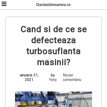
Skip
Dariaiubireamea.ro
to
content
Cand si de ce se
defecteaza
turbosuflanta
masinii?
ianuarie 31,
by
Niciun
2021
Yony
comentariu