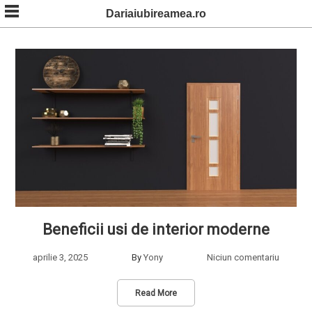
Skip
Dariaiubireamea.ro
to
content
Beneficii usi de interior moderne
aprilie 3, 2025
By
Yony
Niciun comentariu
Read More