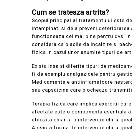
Cum se trateaza artrita?
Scopul principal al tratamentului este d
intampinati si de a preveni deteriorarea s
functioneaza cel mai bine pentru dvs. in 
considera ca placile de incalzire si pache
fizica in cazul unor anumite tipuri de art
Exista insa si diferite tipuri de medicame
fi de exemplu analgezicele pentru gestio
Medicamentele antiinflamatoare nesteroid
sau capsaicina care blocheaza transmiter
Terapia fizica care implica exercitii care 
afectate este o componenta esentiala a t
utilizata chiar si o interventie chirurgica
Aceasta forma de interventie chirurgical