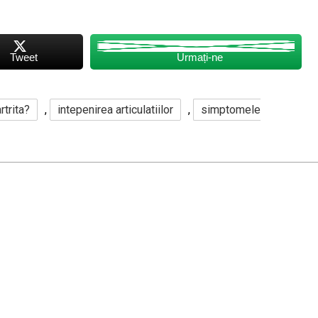
Tweet
Urmați-ne
rtrita?
,
intepenirea articulatiilor
,
simptomele