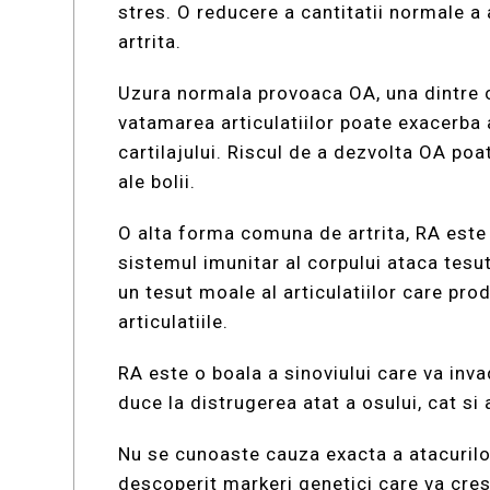
stres. O reducere a cantitatii normale a
artrita.
Uzura normala provoaca OA, una dintre c
vatamarea articulatiilor poate exacerba
cartilajului. Riscul de a dezvolta OA po
ale bolii.
O alta forma comuna de artrita, RA este
sistemul imunitar al corpului ataca tesut
un tesut moale al articulatiilor care prod
articulatiile.
RA este o boala a sinoviului care va inva
duce la distrugerea atat a osului, cat si a 
Nu se cunoaste cauza exacta a atacurilor
descoperit markeri genetici care va cresc