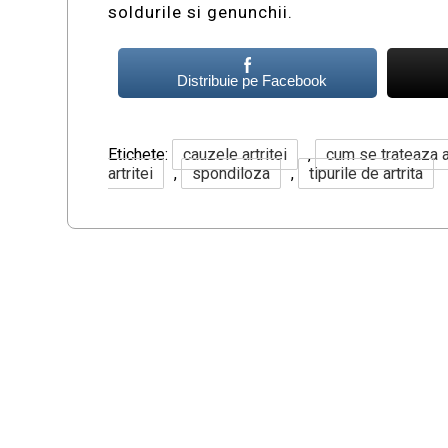
soldurile si genunchii.
Distribuie pe Facebook
Etichete:
cauzele artritei
,
cum se trateaza a
artritei
,
spondiloza
,
tipurile de artrita