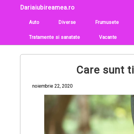
Skip
Dariaiubireamea.ro
to
content
Auto
Diverse
Frumusete
Tratamente si sanatate
Vacante
Care sunt ti
noiembrie 22, 2020