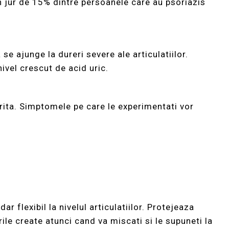
in jur de 15% dintre persoanele care au psoriazis
se ajunge la dureri severe ale articulatiilor.
ivel crescut de acid uric.
trita. Simptomele pe care le experimentati vor
ar flexibil la nivelul articulatiilor. Protejeaza
rile create atunci cand va miscati si le supuneti la