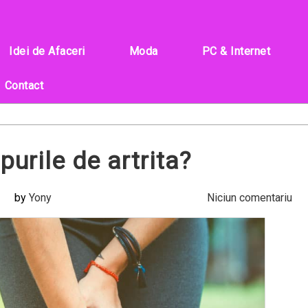
Idei de Afaceri
Moda
PC & Internet
Contact
purile de artrita?
by
Yony
Niciun comentariu