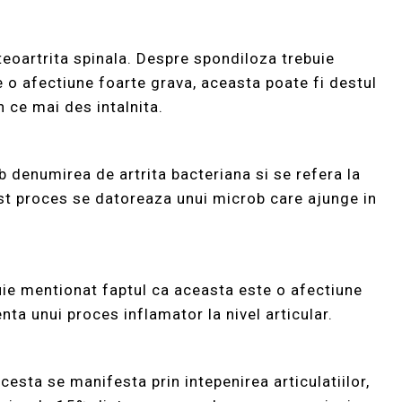
eoartrita spinala. Despre spondiloza trebuie
e o afectiune foarte grava, aceasta poate fi destul
n ce mai des intalnita.
b denumirea de artrita bacteriana si se refera la
cest proces se datoreaza unui microb care ajunge in
buie mentionat faptul ca aceasta este o afectiune
ta unui proces inflamator la nivel articular.
acesta se manifesta prin intepenirea articulatiilor,