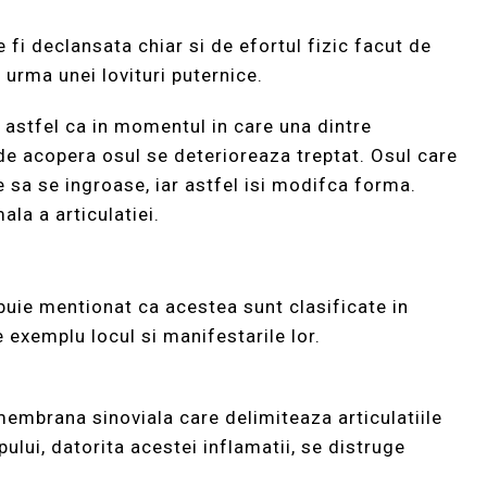
 fi declansata chiar si de efortul fizic facut de
 urma unei lovituri puternice.
e, astfel ca in momentul in care una dintre
l de acopera osul se deterioreaza treptat. Osul care
e sa se ingroase, iar astfel isi modifca forma.
ala a articulatiei.
buie mentionat ca acestea sunt clasificate in
e exemplu locul si manifestarile lor.
 membrana sinoviala care delimiteaza articulatiile
ului, datorita acestei inflamatii, se distruge