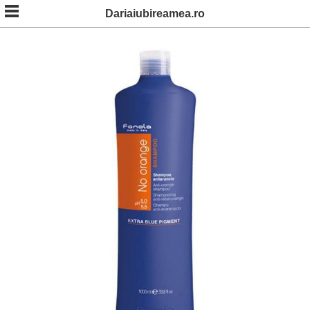
Skip
Dariaiubireamea.ro
to
content