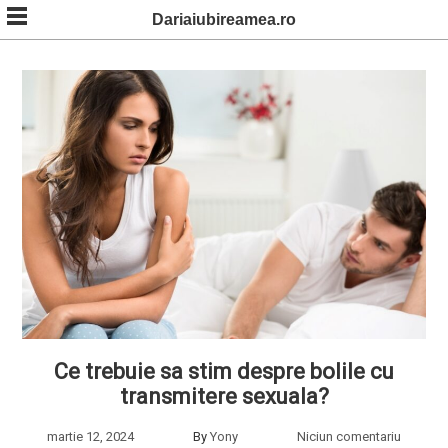
Skip
Dariaiubireamea.ro
to
content
Ce trebuie sa stim despre bolile cu
transmitere sexuala?
martie 12, 2024
By
Yony
Niciun comentariu