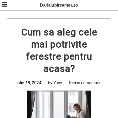
Skip
Dariaiubireamea.ro
to
content
Cum sa aleg cele
mai potrivite
ferestre pentru
acasa?
iulie 18, 2024
by
Yony
Niciun comentariu