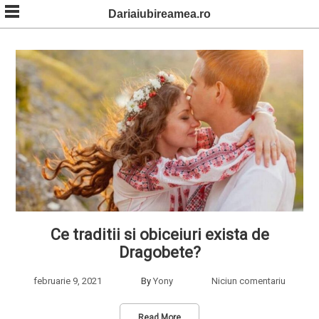
Skip
Dariaiubireamea.ro
to
content
Ce traditii si obiceiuri exista de
Dragobete?
februarie 9, 2021
By
Yony
Niciun comentariu
Read More