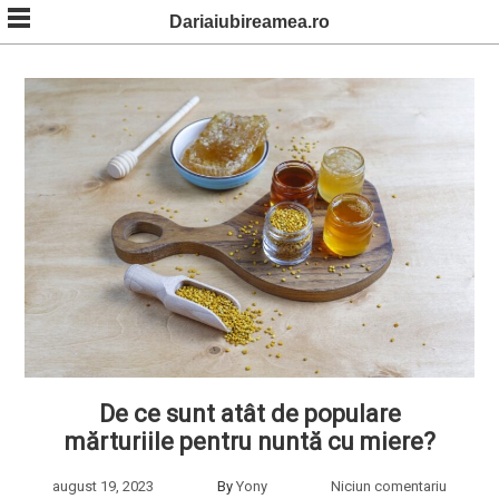
Skip
Dariaiubireamea.ro
to
content
De ce sunt atât de populare
mărturiile pentru nuntă cu miere?
august 19, 2023
By
Yony
Niciun comentariu