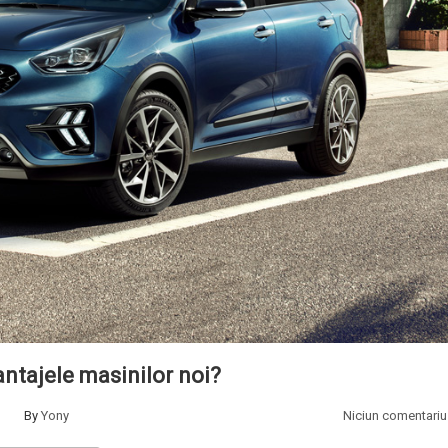
antajele masinilor noi?
By
Yony
Niciun comentariu