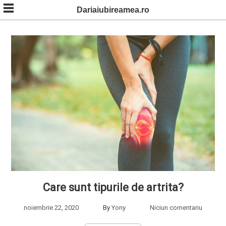
Skip
Dariaiubireamea.ro
to
content
Care sunt tipurile de artrita?
noiembrie 22, 2020
By
Yony
Niciun comentariu