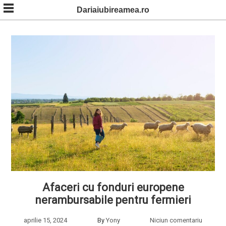
Skip
Dariaiubireamea.ro
to
content
Afaceri cu fonduri europene
nerambursabile pentru fermieri
aprilie 15, 2024
By
Yony
Niciun comentariu