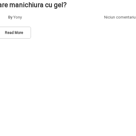
are manichiura cu gel?
By
Yony
Niciun comentariu
Read More