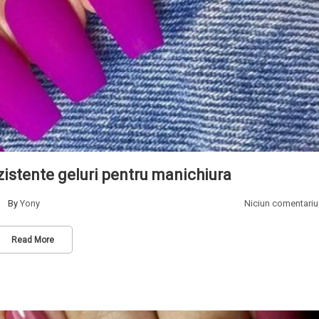
zistente geluri pentru manichiura
By
Yony
Niciun comentariu
Read More