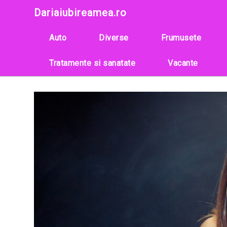
Skip
Dariaiubireamea.ro
to
content
Auto
Diverse
Frumusete
Tratamente si sanatate
Vacante