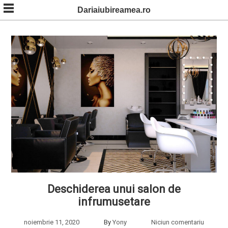
Skip
Dariaiubireamea.ro
to
content
Deschiderea unui salon de
infrumusetare
noiembrie 11, 2020
By
Yony
Niciun comentariu