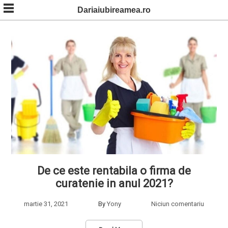
Skip
Dariaiubireamea.ro
to
content
De ce este rentabila o firma de
curatenie in anul 2021?
martie 31, 2021
By
Yony
Niciun comentariu