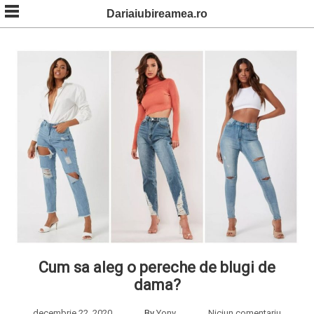
Skip
Dariaiubireamea.ro
to
content
Cum sa aleg o pereche de blugi de
dama?
decembrie 22, 2020
By
Yony
Niciun comentariu