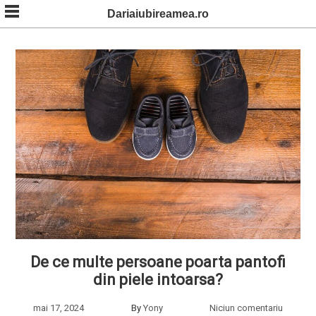
Skip
Dariaiubireamea.ro
to
content
De ce multe persoane poarta pantofi
din piele intoarsa?
mai 17, 2024
By
Yony
Niciun comentariu