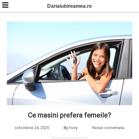
Skip
Dariaiubireamea.ro
to
content
Ce masini prefera femeile?
octombrie 24, 2020
By
Yony
Niciun comentariu