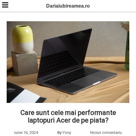
Skip
Dariaiubireamea.ro
to
content
Care sunt cele mai performante
laptopuri Acer de pe piata?
iunie 16, 2024
By
Yony
Niciun comentariu