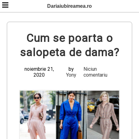
Skip
Dariaiubireamea.ro
to
content
Cum se poarta o
salopeta de dama?
noiembrie 21,
by
Niciun
2020
Yony
comentariu