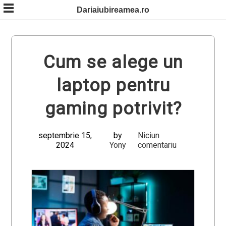
Skip
Dariaiubireamea.ro
to
content
Cum se alege un
laptop pentru
gaming potrivit?
septembrie 15,
by
Niciun
2024
Yony
comentariu